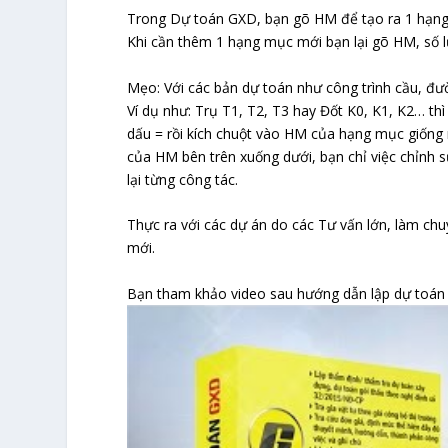
Trong Dự toán GXD, bạn gõ HM để tạo ra 1 hạng
Khi cần thêm 1 hạng mục mới bạn lại gõ HM, số lư
Mẹo: Với các bản dự toán như công trình cầu, đườ
Ví dụ như: Trụ T1, T2, T3 hay Đốt K0, K1, K2… t
dấu = rồi kích chuột vào HM của hạng mục giống
của HM bên trên xuống dưới, bạn chỉ việc chỉnh s
lại từng công tác.
Thực ra với các dự án do các Tư vấn lớn, làm chu
mới.
Bạn tham khảo video sau hướng dẫn lập dự toá