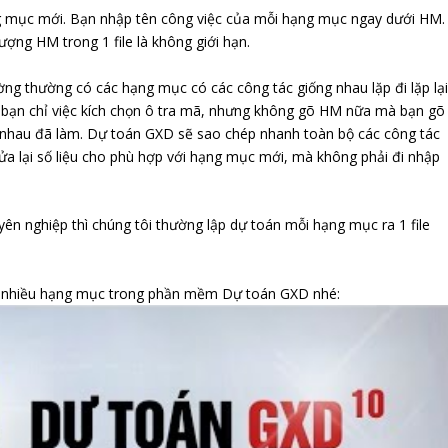
 mục mới. Bạn nhập tên công việc của mỗi hạng mục ngay dưới HM.
ợng HM trong 1 file là không giới hạn.
ng thường có các hạng mục có các công tác giống nhau lặp đi lặp lại
hì bạn chỉ việc kích chọn ô tra mã, nhưng không gõ HM nữa mà bạn gõ
 nhau đã làm. Dự toán GXD sẽ sao chép nhanh toàn bộ các công tác
ửa lại số liệu cho phù hợp với hạng mục mới, mà không phải đi nhập
yên nghiệp thì chúng tôi thường lập dự toán mỗi hạng mục ra 1 file
n nhiều hạng mục trong phần mềm Dự toán GXD nhé: