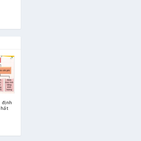
 định
nhất