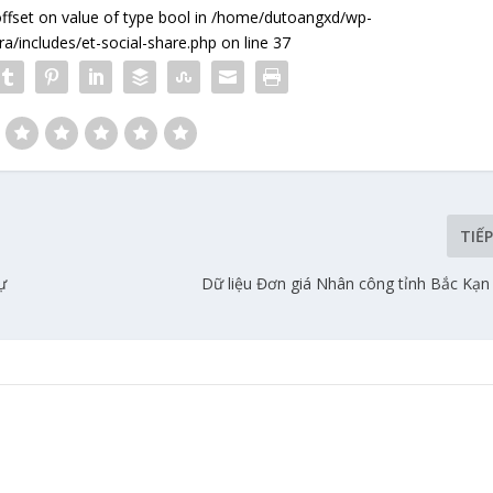
offset on value of type bool in
/home/dutoangxd/wp-
a/includes/et-social-share.php
on line
37
TIẾ
ự
Dữ liệu Đơn giá Nhân công tỉnh Bắc Kạ