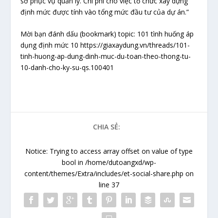
sở phục vụ quản lý. Chi phí cho việc tổ chức xây dựng
định mức được tính vào tổng mức đầu tư của dự án.”
Mời bạn đánh dấu (bookmark) topic: 101 tình huống áp
dụng định mức 10 https://giaxaydung.vn/threads/101-
tinh-huong-ap-dung-dinh-muc-du-toan-theo-thong-tu-
10-danh-cho-ky-su-qs.100401
CHIA SẺ:
Notice
: Trying to access array offset on value of type
bool in
/home/dutoangxd/wp-
content/themes/Extra/includes/et-social-share.php
on
line
37