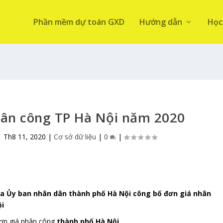
Phần mềm dự toán GXD
Hướng dẫn
Học
hân công TP Hà Nội năm 2020
|
Th8 11, 2020
|
Cơ sở dữ liệu
|
0
|
ủa Ủy ban nhân dân thành phố Hà Nội công bố đơn giá nhân
ội
ơn giá nhân công
thành phố Hà Nội