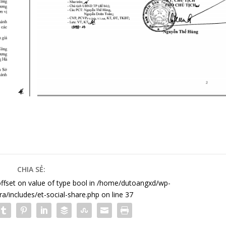
CHIA SẺ:
offset on value of type bool in
/home/dutoangxd/wp-
a/includes/et-social-share.php
on line
37