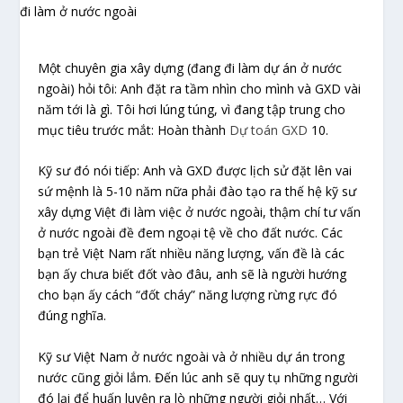
Một chuyên gia xây dựng (đang đi làm dự án ở nước
ngoài) hỏi tôi: Anh đặt ra tầm nhìn cho mình và GXD vài
năm tới là gì. Tôi hơi lúng túng, vì đang tập trung cho
mục tiêu trước mắt: Hoàn thành
Dự toán GXD
10.
Kỹ sư đó nói tiếp: Anh và GXD được lịch sử đặt lên vai
sứ mệnh là 5-10 năm nữa phải đào tạo ra thế hệ kỹ sư
xây dựng Việt đi làm việc ở nước ngoài, thậm chí tư vấn
ở nước ngoài đề đem ngoại tệ về cho đất nước. Các
bạn trẻ Việt Nam rất nhiều năng lượng, vấn đề là các
bạn ấy chưa biết đốt vào đâu, anh sẽ là người hướng
cho bạn ấy cách “đốt cháy” năng lượng rừng rực đó
đúng nghĩa.
Kỹ sư Việt Nam ở nước ngoài và ở nhiều dự án trong
nước cũng giỏi lắm. Đến lúc anh sẽ quy tụ những người
đó lại để huấn luyện ra lò những người giỏi nhất… Với