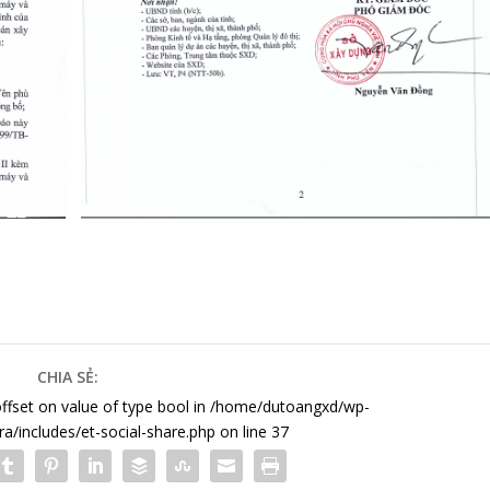
CHIA SẺ:
offset on value of type bool in
/home/dutoangxd/wp-
a/includes/et-social-share.php
on line
37