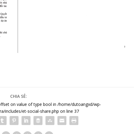
CHIA SẺ:
offset on value of type bool in
/home/dutoangxd/wp-
a/includes/et-social-share.php
on line
37