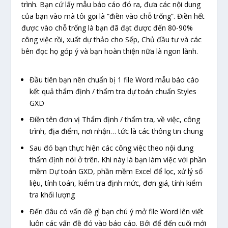
trình. Bạn cứ lấy mẫu báo cáo đó ra, đưa các nội dung
của bạn vào mà tôi gọi là “điền vào chỗ trống”. Điền hết
được vào chỗ trống là bạn đã đạt được đến 80-90%
công việc rồi, xuất dự thảo cho Sếp, Chủ đầu tư và các
bên đọc họ góp ý và bạn hoàn thiện nữa là ngon lành.
Đầu tiên bạn nên chuẩn bị 1 file Word mẫu báo cáo
kết quả thẩm định / thẩm tra dự toán chuẩn Styles
GXD
Điền tên đơn vị Thẩm định / thẩm tra, về việc, công
trình, địa điểm, nơi nhận… tức là các thông tin chung
Sau đó bạn thực hiện các công việc theo nội dung
thẩm định nói ở trên. Khi này là bạn làm việc với phần
mềm Dự toán GXD, phần mềm Excel để lọc, xử lý số
liệu, tính toán, kiểm tra định mức, đơn giá, tính kiểm
tra khối lượng
Đến đâu có vấn đề gì bạn chú ý mở file Word lên viết
luôn các vấn đề đó vào báo cáo. Bởi để đến cuối mới