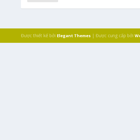
Được thiết kế bởi
| Được cung cấp bởi
Elegant Themes
Wo