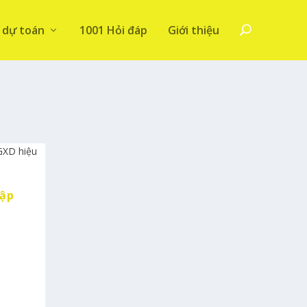
 dự toán
1001 Hỏi đáp
Giới thiệu
Lập