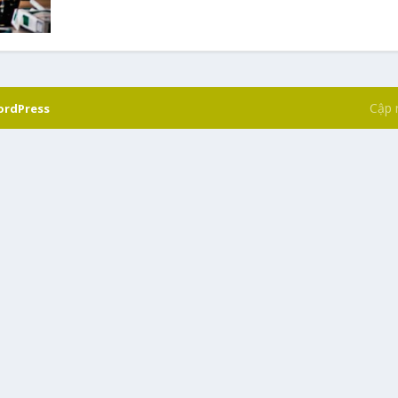
Cập 
rdPress