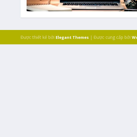
Được thiết kế bởi
| Được cung cấp bởi
Elegant Themes
Wo