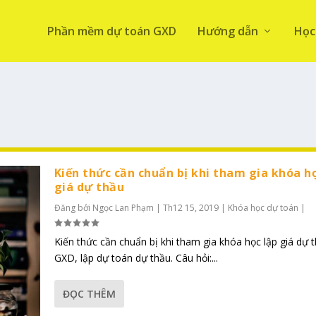
Phần mềm dự toán GXD
Hướng dẫn
Học
Kiến thức cần chuẩn bị khi tham gia khóa h
giá dự thầu
Đăng bởi
Ngọc Lan Phạm
|
Th12 15, 2019
|
Khóa học dự toán
|
Kiến thức cần chuẩn bị khi tham gia khóa học lập giá dự 
GXD, lập dự toán dự thầu. Câu hỏi:...
ĐỌC THÊM