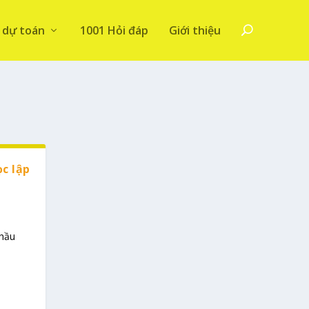
 dự toán
1001 Hỏi đáp
Giới thiệu
ọc lập
thầu