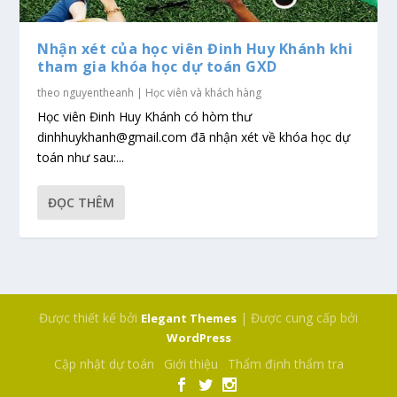
Nhận xét của học viên Đinh Huy Khánh khi
tham gia khóa học dự toán GXD
theo
nguyentheanh
|
Học viên và khách hàng
Học viên Đinh Huy Khánh có hòm thư
dinhhuykhanh@gmail.com đã nhận xét về khóa học dự
toán như sau:...
ĐỌC THÊM
Được thiết kế bởi
| Được cung cấp bởi
Elegant Themes
WordPress
Cập nhật dự toán
Giới thiệu
Thẩm định thẩm tra